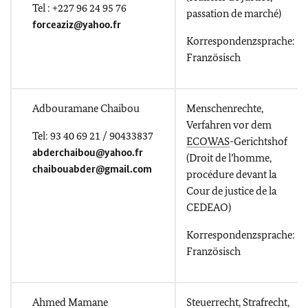
Tel : +227 96 24 95 76
passation de marché)
forceaziz@yahoo.fr
Korrespondenzsprache:
Französisch
Adbouramane Chaibou
Menschenrechte,
Verfahren vor dem
Tel: 93 40 69 21 / 90433837
ECOWAS
-Gerichtshof
abderchaibou@yahoo.fr
(Droit de l’homme,
chaibouabder@gmail.com
procédure devant la
Cour de justice de la
CEDEAO)
Korrespondenzsprache:
Französisch
Ahmed Mamane
Steuerrecht, Strafrecht,