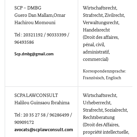
SCP – DMBG
Wirtschaftsrecht,
Guero Dan Mallam,Omar
Strafrecht, Zivilrecht,
Hachirou Momouni
Verwaltungsrecht,
Handelsrecht
Tel : 20321192 / 90333399 /
(Droit des affaires,
96493586
pénal, civil,
administratif,
Scp.dmbg@gmail.com
commercial)
Korrespondenzsprache:
Französisch, Englisch
SCPA LAWCONSULT
Wirtschaftsrecht,
Halilou Guinsaou Ibrahima
Urheberrecht,
Strafrecht, Sozialrecht,
Tel : 20 35 27 58 / 96286499 /
Rechtsberatung
90909172
(Droit des Affaires,
avocats@scplawconsult.com
propriété intellectuelle,