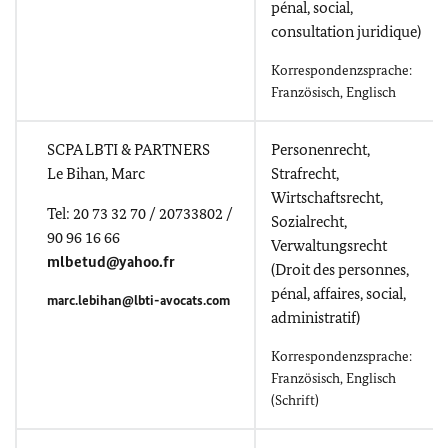
pénal, social,
consultation juridique)
Korrespondenzsprache:
Französisch, Englisch
SCPA LBTI & PARTNERS
Personenrecht,
Le Bihan, Marc
Strafrecht,
Wirtschaftsrecht,
Tel: 20 73 32 70 / 20733802 /
Sozialrecht,
90 96 16 66
Verwaltungsrecht
mlbetud@yahoo.fr
(Droit des personnes,
pénal, affaires, social,
marc.le
bihan@lbti-avocats.com
administratif)
Korrespondenzsprache:
Französisch, Englisch
(Schrift)